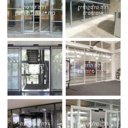
דלת טלסקופית
דלת קורסת
אוטומטית
בית יהונתן, מודיעין
דלת הזזה
דלת הזזה
מידות מיוחדות
2 כנפיים
דלת טלסקופית
דלת מסתובבת