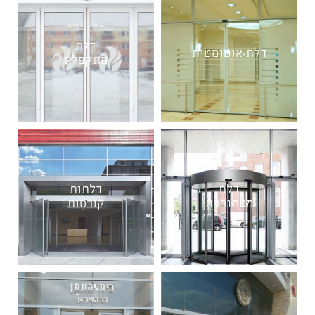
דלת
דלת אוטומטית
מתקפלת
דלת
דלתות
מסתובבת
קורסות