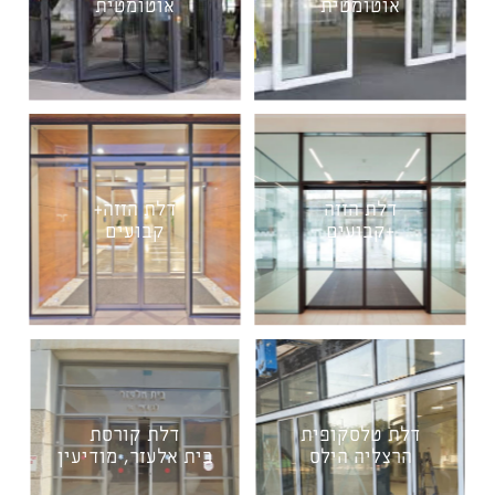
אוטומטית
אוטומטית
דלת הזזה
דלת הזזה+
+קבועים
קבועים
דלת טלסקופית
דלת קורסת
הרצליה הילס
בית אלעזר, מודיעין