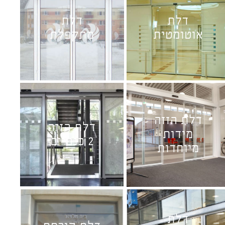
דלת
דלת
אוטומטית
מתקפלת
דלת הזזה
דלת הזזה
מידות
2 כנפיים
מיוחדות
דלת