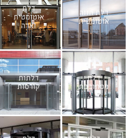
דלת
דלת הזזה
אוטומטית
אוטומטית
זארה
דלת
דלתות
מסתובבת
קורסות