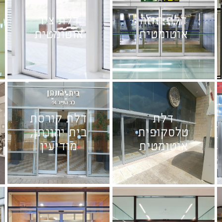
דלת הזזה
דלת ציר
אוטומטית
אוטומטית
דלת
דלת קורסת
טלסקופית
בית יהונתן,
אוטומטית
מודיעין