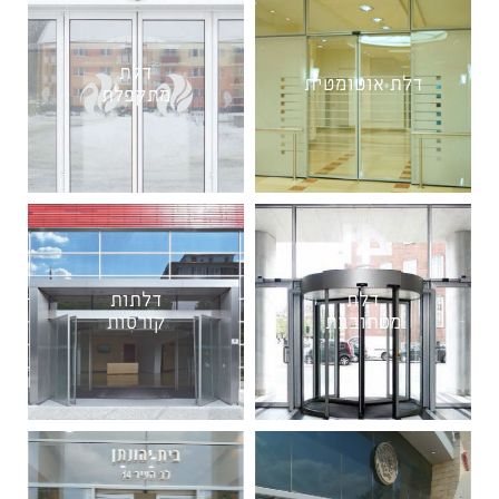
דלת
דלת אוטומטית
מתקפלת
דלת
דלתות
מסתובבת
קורסות