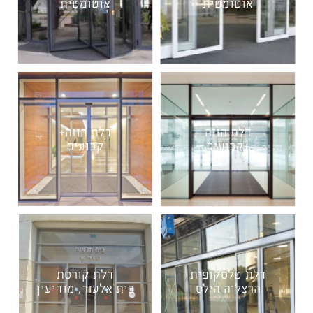
אוטומטית
אוטומטית
דלת הזזה
דלת הזזה+
+קבועים
קבועים
דלת טלסקופית
דלת קורסת
הרצליה הילס
בית אלעזר, מודיעין