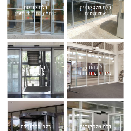
דלת טלסקופית
דלת קורסת
אוטומטית
בית יהונתן, מודיעין
דלת הזזה
דלת הזזה
מידות מיוחדות
2 כנפיים
דלת טלסקופית
דלת מסתובבת