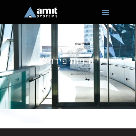
ילוג
תוכן
חנויות פירזול