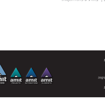
 לחברת י.עמית מערכות בע“מ © 2026
הצהרת נגישות
גבע בן ארי - פיתוח, עיצוב וקופי 