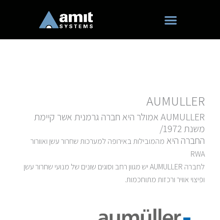
ילוג
תוכן
AUMULLER
AUMULLER אמולר היא חברה גרמנית אשר קיימת
משנת 1972/
החברה היא
מהמובילות באירופה למערכות שחרור עשן ואוורור
RWA
לחברה AUMULLER יש מגוון רחב וסוגים שונים של מנועי שחרור עשן
ופיצוי אוויר ורכזות מתוחכמות.