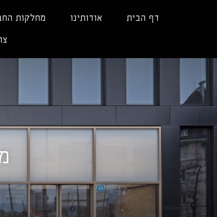
ילוג
תוכן
דף הבית
אודותינו
מחלקות החב
צר
מח