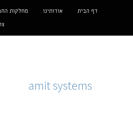
ילוג
תוכן
דף הבית
אודותינו
מחלקות החב
צר
amit systems