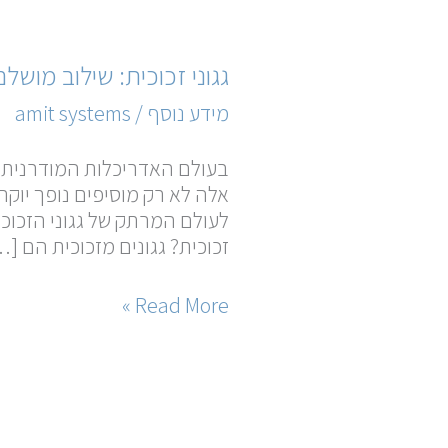
גגוני
גגוני זכוכית: שילוב מושל
זכוכית:
מידע נוסף
/
amit systems
שילוב
מושלם
בעולם האדריכלות המודרנית, ג
של
אלה לא רק מוסיפים נופך יוקרת
אסתטיקה
לעולם המרתק של גגוני הזכוכי
ופונקציונליות
זכוכית? גגונים מזכוכית הם […
Read More »